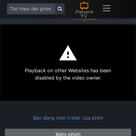
This
is
a
modal
Play
window.
Playback on other Websites has been
Vide
disabled by the video owner.
Bạn đang xem trailer của phim
Xem phim