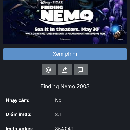
Xem phim
Finding Nemo
2003
Nhạy cảm:
No
Điểm imdb:
8.1
Imdb Votes:
854,049