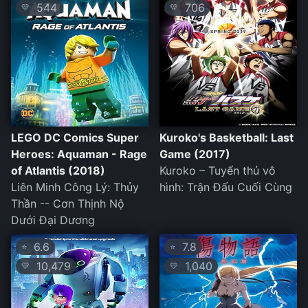
544
706
💛
💛
LEGO DC Comics Super
Kuroko's Basketball: Last
Heroes: Aquaman - Rage
Game (2017)
of Atlantis (2018)
Kuroko – Tuyển thủ vô
Liên Minh Công Lý: Thủy
hình: Trận Đấu Cuối Cùng
Thần -- Cơn Thịnh Nộ
Dưới Đại Dương
6.6
7.8
⭐
⭐
10,479
1,040
💛
💛