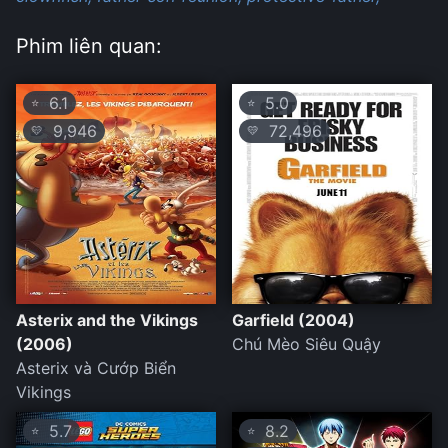
Phim liên quan:
6.1
5.0
⭐
⭐
9,946
72,496
💛
💛
Asterix and the Vikings
Garfield (2004)
(2006)
Chú Mèo Siêu Quậy
Asterix và Cướp Biển
Vikings
5.7
8.2
⭐
⭐