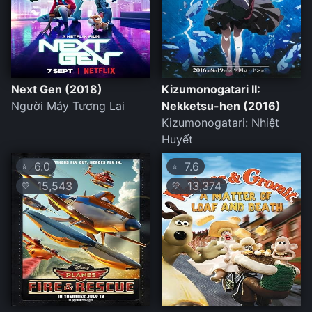
Next Gen (2018)
Kizumonogatari II:
Người Máy Tương Lai
Nekketsu-hen (2016)
Kizumonogatari: Nhiệt
Huyết
6.0
7.6
⭐
⭐
15,543
13,374
💛
💛