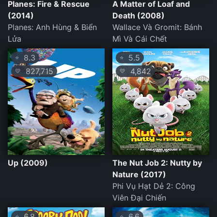
Planes: Fire & Rescue
A Matter of Loaf and
(2014)
Death (2008)
Planes: Anh Hùng & Biển
Wallace Và Gromit: Bánh
Lửa
Mì Và Cái Chết
8.3
5.5
⭐
⭐
827,715
4,842
💛
💛
Up (2009)
The Nut Job 2: Nutty by
Nature (2017)
Phi Vụ Hạt Dẻ 2: Công
Viên Đại Chiến
6.8
6.6
⭐
⭐