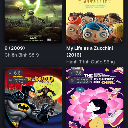
9 (2009)
My Life as a Zucchini
Chiến Binh Số 9
(2016)
Hành Trình Cuộc Sống
6.6
7.6
⭐
⭐
7,721
2,135
💛
💛