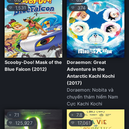
1,531
374
💛
💛
Scooby-Doo! Mask of the
Doraemon: Great
Blue Falcon (2012)
Adventure in the
Antarctic Kachi Kochi
(2017)
Doraemon: Nobita và
chuyến thám hiểm Nam
Cực Kachi Kochi
7.1
7.8
⭐
⭐
125,927
17,061
💛
💛