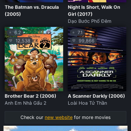
The Batman vs. Dracula
Night Is Short, Walk On
(2005)
Girl (2017)
Dạo Bước Phố Đêm
6.2
7.1
⭐
⭐
12,538
99,866
💛
💛
Brother Bear 2 (2006)
A Scanner Darkly (2006)
Anh Em Nhà Gấu 2
Loài Hoa Tử Thần
Check our
new website
for more movies