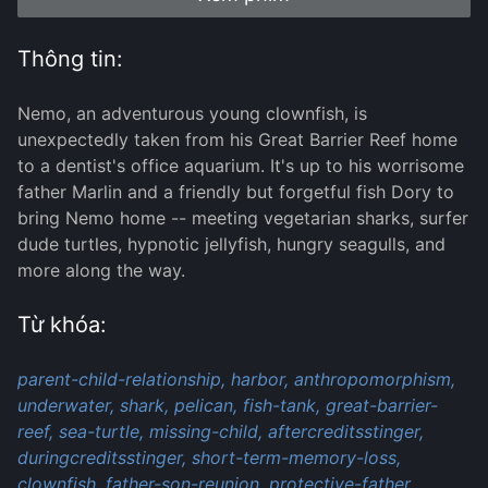
Thông tin:
Nemo, an adventurous young clownfish, is
unexpectedly taken from his Great Barrier Reef home
to a dentist's office aquarium. It's up to his worrisome
father Marlin and a friendly but forgetful fish Dory to
bring Nemo home -- meeting vegetarian sharks, surfer
dude turtles, hypnotic jellyfish, hungry seagulls, and
more along the way.
Từ khóa:
parent-child-relationship,
harbor,
anthropomorphism,
underwater,
shark,
pelican,
fish-tank,
great-barrier-
reef,
sea-turtle,
missing-child,
aftercreditsstinger,
duringcreditsstinger,
short-term-memory-loss,
clownfish,
father-son-reunion,
protective-father,