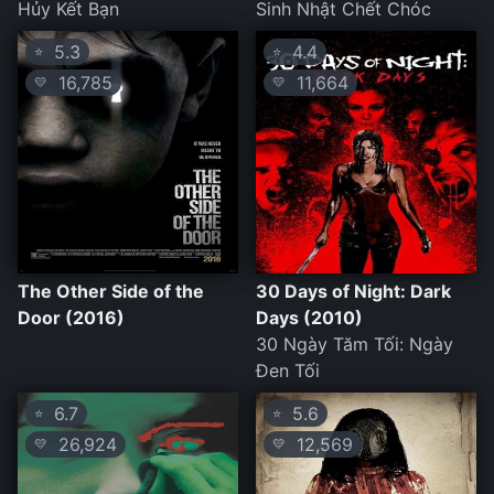
Hủy Kết Bạn
Sinh Nhật Chết Chóc
5.3
4.4
⭐
⭐
16,785
11,664
💛
💛
The Other Side of the
30 Days of Night: Dark
Door (2016)
Days (2010)
30 Ngày Tăm Tối: Ngày
Đen Tối
6.7
5.6
⭐
⭐
26,924
12,569
💛
💛