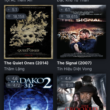
Tội Ác Tiềm Ẩn
Đặc Khu Tử Thần
5.1
6.1
⭐
⭐
18,158
19,615
💛
💛
The Quiet Ones (2014)
The Signal (2007)
Thầm Lặng
Tín Hiệu Diệt Vong
4.6
4.4
⭐
⭐
472
838
💛
💛