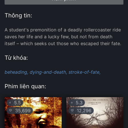
Thông tin:
A student's premonition of a deadly rollercoaster ride
saves her life and a lucky few, but not from death
itself – which seeks out those who escaped their fate.
Từ khóa:
beheading,
dying-and-death,
stroke-of-fate,
Phim liên quan:
5.5
5.3
⭐
⭐
35,699
12,296
💛
💛