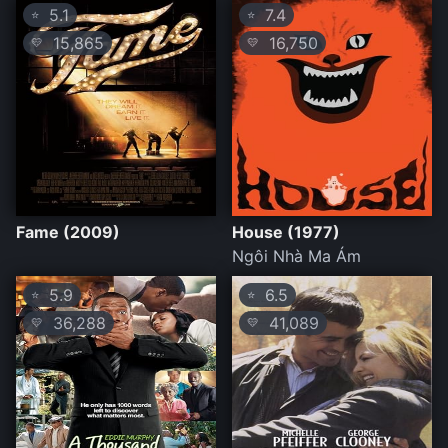
5.1
7.4
⭐
⭐
15,865
16,750
💛
💛
Fame (2009)
House (1977)
Ngôi Nhà Ma Ám
5.9
6.5
⭐
⭐
36,288
41,089
💛
💛