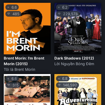
6.6
6.2
⭐
⭐
485
229,578
💛
💛
Brent Morin: I'm Brent
Dark Shadows (2012)
Morin (2015)
Lời Nguyền Bóng Đêm
Tôi là Brent Morin
6.6
6.8
⭐
⭐
315
146,592
💛
💛