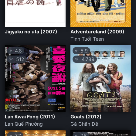
Jigyaku no uta (2007)
Adventureland (2009)
Tình Tuổi Teen
4.8
5.9
⭐
⭐
512
4,789
💛
💛
Lan Kwai Fong (2011)
Goats (2012)
Lan Quế Phường
Gã Chăn Dê
7.7
7.6
⭐
⭐