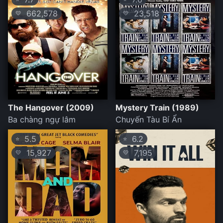
662,578
23,518
💛
💛
The Hangover (2009)
Mystery Train (1989)
Ba chàng ngự lâm
Chuyến Tàu Bí Ẩn
5.5
6.2
⭐
⭐
15,927
7,195
💛
💛