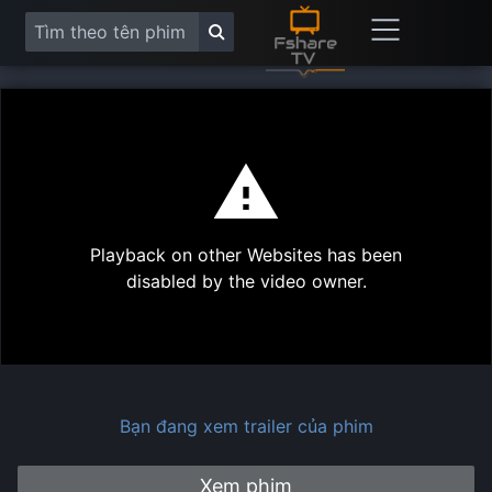
This
is
a
modal
Play
window.
Playback on other Websites has been
Vide
disabled by the video owner.
Bạn đang xem trailer của phim
Xem phim