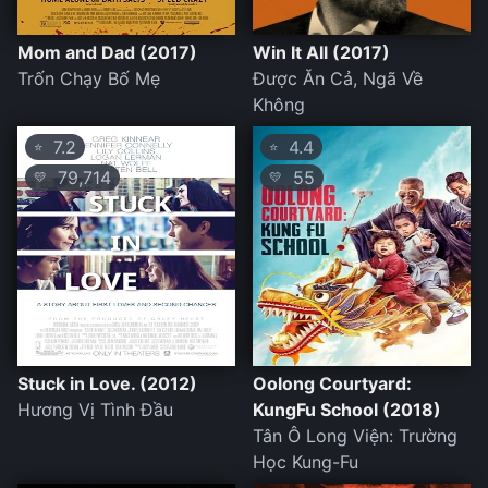
Mom and Dad (2017)
Win It All (2017)
Trốn Chạy Bố Mẹ
Được Ăn Cả, Ngã Về
Không
7.2
4.4
⭐
⭐
79,714
55
💛
💛
Stuck in Love. (2012)
Oolong Courtyard:
Hương Vị Tình Đầu
KungFu School (2018)
Tân Ô Long Viện: Trường
Học Kung-Fu