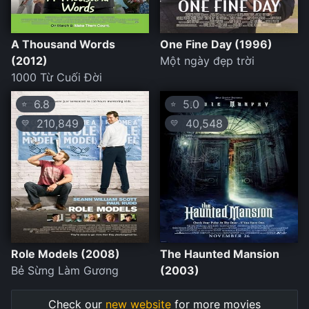
A Thousand Words
One Fine Day (1996)
(2012)
Một ngày đẹp trời
1000 Từ Cuối Đời
6.8
5.0
⭐
⭐
210,849
40,548
💛
💛
Role Models (2008)
The Haunted Mansion
Bẻ Sừng Làm Gương
(2003)
Check our
new website
for more movies