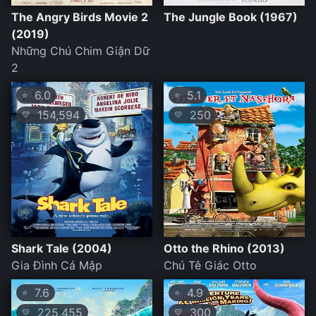
The Angry Birds Movie 2
The Jungle Book (1967)
(2019)
Những Chú Chim Giận Dữ
2
6.0
5.1
⭐
⭐
154,594
250
💛
💛
Shark Tale (2004)
Otto the Rhino (2013)
Gia Đình Cá Mập
Chú Tê Giác Otto
7.6
4.9
⭐
⭐
225,455
300
💛
💛