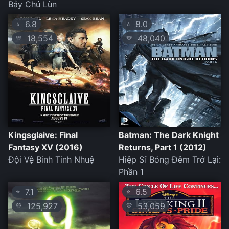
Bảy Chú Lùn
6.8
8.0
⭐
⭐
18,554
48,040
💛
💛
Kingsglaive: Final
Batman: The Dark Knight
Fantasy XV (2016)
Returns, Part 1 (2012)
Đội Vệ Binh Tinh Nhuệ
Hiệp Sĩ Bóng Đêm Trở Lại:
Phần 1
7.1
6.5
⭐
⭐
125,927
53,059
💛
💛