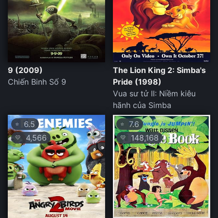
9 (2009)
The Lion King 2: Simba's
Chiến Binh Số 9
Pride (1998)
Vua sư tử II: Niềm kiêu
hãnh của Simba
6.5
7.6
⭐
⭐
4,566
148,168
💛
💛