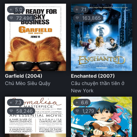
5.0
7.1
⭐
⭐
72,496
163,865
💛
💛
Garfield (2004)
Enchanted (2007)
Chú Mèo Siêu Quậy
Câu chuyện thần tiên ở
New York
7.3
6.6
⭐
⭐
58,246
1,279
💛
💛