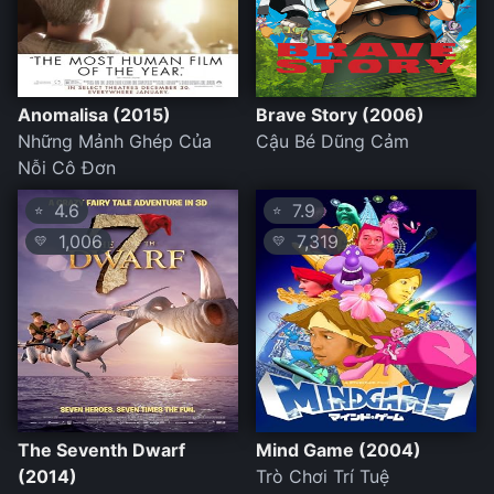
Anomalisa (2015)
Brave Story (2006)
Những Mảnh Ghép Của
Cậu Bé Dũng Cảm
Nỗi Cô Đơn
4.6
7.9
⭐
⭐
1,006
7,319
💛
💛
The Seventh Dwarf
Mind Game (2004)
(2014)
Trò Chơi Trí Tuệ