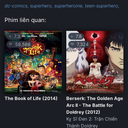
dc-comics,
superhero,
superheroine,
teen-superhero,
Phim liên quan:
7.3
7.8
⭐
⭐
58,568
7,324
💛
💛
The Book of Life (2014)
Berserk: The Golden Age
Arc II - The Battle for
Doldrey (2012)
Kỵ Sĩ Đen 2: Trận Chiến
Thành Doldrey