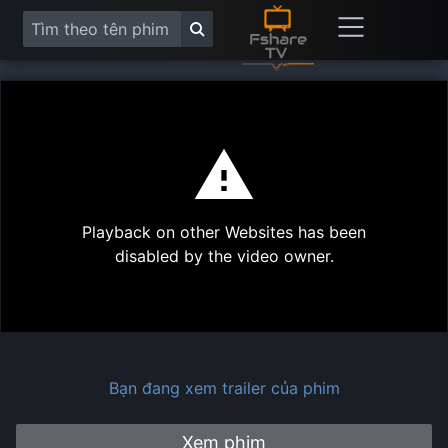
This
is
a
modal
Play
window.
Playback on other Websites has been
Vide
disabled by the video owner.
Bạn đang xem trailer của phim
Xem phim