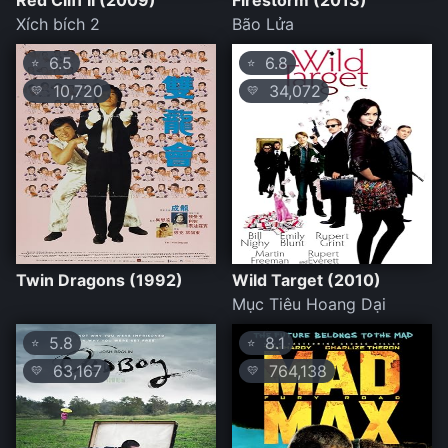
Red Cliff II (2009)
Firestorm (2013)
Xích bích 2
Bão Lửa
6.5
6.8
⭐
⭐
10,720
34,072
💛
💛
Twin Dragons (1992)
Wild Target (2010)
Mục Tiêu Hoang Dại
5.8
8.1
⭐
⭐
63,167
764,138
💛
💛