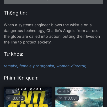
Thông tin:
When a systems engineer blows the whistle on a
dangerous technology, Charlie's Angels from across
the globe are called into action, putting their lives on
the line to protect society.
Từ khóa:
remake,
female-protagonist,
woman-director,
Phim liên quan:
5.7
6.9
⭐
⭐
3,042
110,081
💛
💛