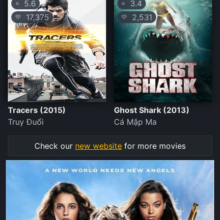
5.6
3.4
⭐
⭐
17,375
2,531
💛
💛
Tracers (2015)
Ghost Shark (2013)
Truy Đuổi
Cá Mập Ma
Check our
new website
for more movies