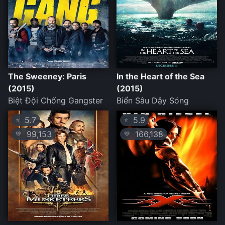
The Sweeney: Paris
In the Heart of the Sea
(2015)
(2015)
Biệt Đội Chống Gangster
Biển Sâu Dậy Sóng
5.7
5.9
⭐
⭐
99,153
166,138
💛
💛