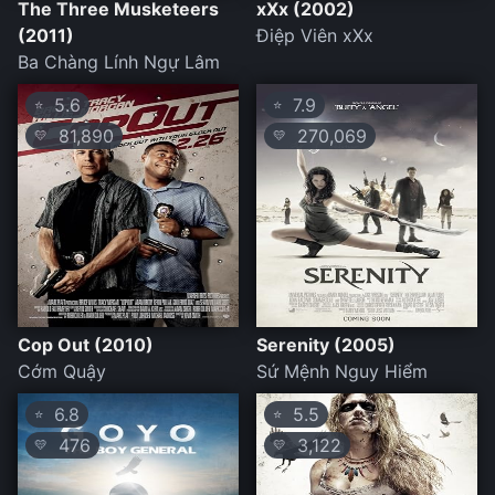
The Three Musketeers
xXx (2002)
(2011)
Điệp Viên xXx
Ba Chàng Lính Ngự Lâm
5.6
7.9
⭐
⭐
81,890
270,069
💛
💛
Cop Out (2010)
Serenity (2005)
Cớm Quậy
Sứ Mệnh Nguy Hiểm
6.8
5.5
⭐
⭐
476
3,122
💛
💛