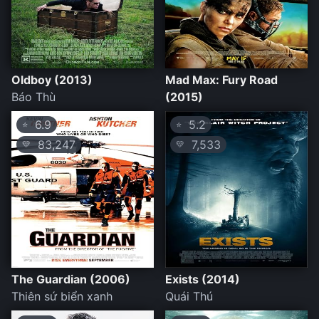
Oldboy (2013)
Mad Max: Fury Road
Báo Thù
(2015)
6.9
5.2
⭐
⭐
83,247
7,533
💛
💛
The Guardian (2006)
Exists (2014)
Thiên sứ biển xanh
Quái Thú