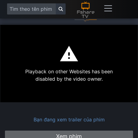
This
is
a
modal
Play
window.
Playback on other Websites has been
Vide
disabled by the video owner.
Bạn đang xem trailer của phim
Xem phim