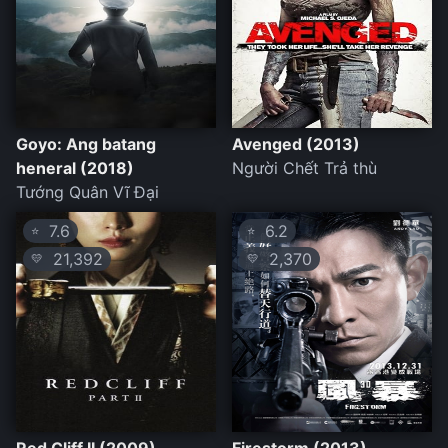
Goyo: Ang batang
Avenged (2013)
heneral (2018)
Người Chết Trả thù
Tướng Quân Vĩ Đại
7.6
6.2
⭐
⭐
21,392
2,370
💛
💛