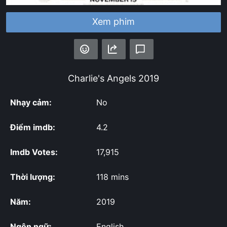
Xem phim
Charlie's Angels
2019
Nhạy cảm:
No
Điểm imdb:
4.2
Imdb Votes:
17,915
Thời lượng:
118 mins
Năm:
2019
Ngôn ngữ:
English