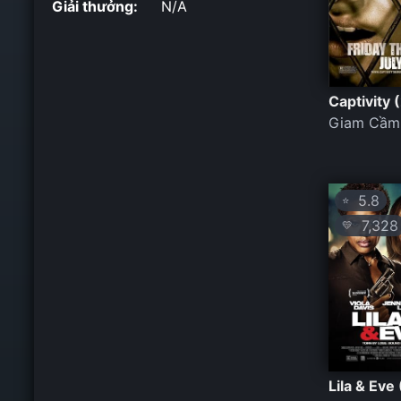
Giải thưởng:
N/A
Captivity 
Giam Cầm
5.8
⭐
7,328
💛
Lila & Eve