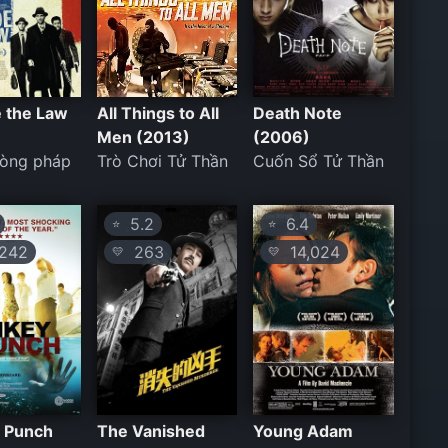
e the Law
All Things to All
Death Note
Men (2013)
(2006)
vòng pháp
Trò Chơi Tử Thần
Cuốn Sổ Tử Thần
5.2
6.4
⭐
⭐
242
263
14,024
💛
💛
 Punch
The Vanished
Young Adam