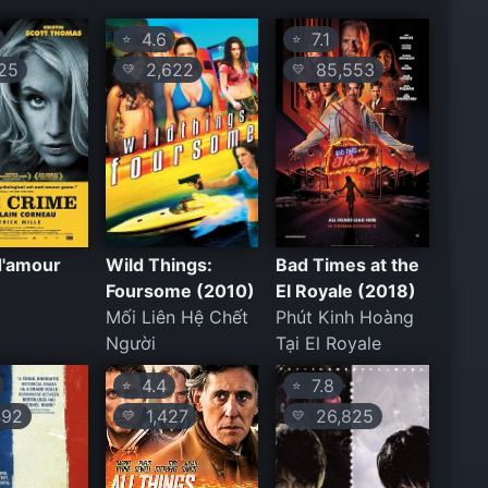
4.6
7.1
⭐
⭐
25
2,622
85,553
💛
💛
d'amour
Wild Things:
Bad Times at the
Foursome (2010)
El Royale (2018)
Mối Liên Hệ Chết
Phút Kinh Hoàng
Người
Tại El Royale
4.4
7.8
⭐
⭐
92
1,427
26,825
💛
💛