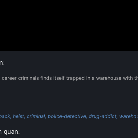
n:
 career criminals finds itself trapped in a warehouse with
:
back,
heist,
criminal,
police-detective,
drug-addict,
warehou
n quan: