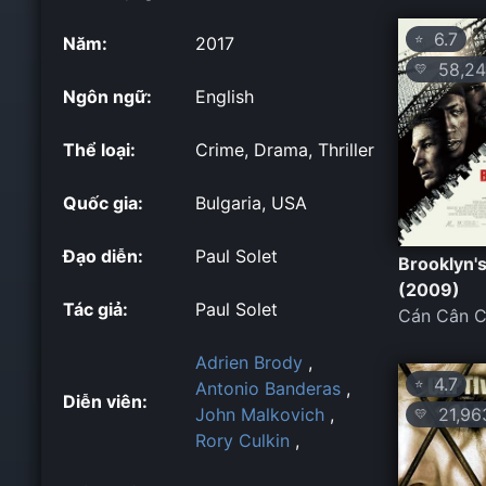
6.7
⭐
Năm:
2017
58,24
💛
Ngôn ngữ:
English
Thể loại:
Crime, Drama, Thriller
Quốc gia:
Bulgaria, USA
Đạo diễn:
Paul Solet
Brooklyn's
(2009)
Tác giả:
Paul Solet
Cán Cân C
Adrien Brody
,
4.7
⭐
Antonio Banderas
,
Diễn viên:
21,96
John Malkovich
,
💛
Rory Culkin
,