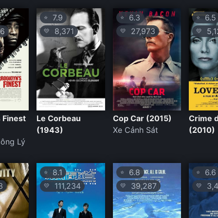
7.9
6.3
6.5
⭐
⭐
⭐
6
8,371
27,973
5,1
💛
💛
💛
 Finest
Le Corbeau
Cop Car (2015)
Crime 
(1943)
Xe Cảnh Sát
(2010)
ông Lý
8.1
6.8
6.6
⭐
⭐
⭐
3
111,234
39,287
3,4
💛
💛
💛