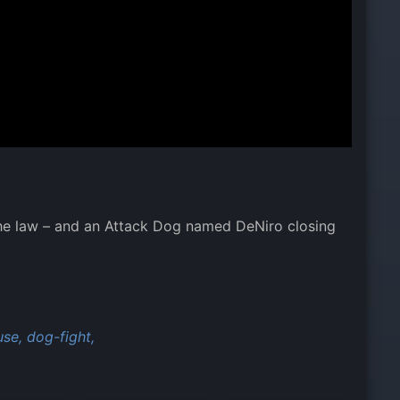
 the law – and an Attack Dog named DeNiro closing
se,
dog-fight,