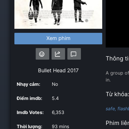
Xem phim
Thông ti
Bullet Head
2017
A group of
in.
Nhạy cảm:
No
Từ khóa
Điểm imdb:
5.4
safe,
flash
Imdb Votes:
6,353
Phim liê
Thời lượng:
93 mins