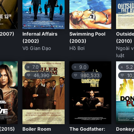
(2007)
Infernal Affairs
Swimming Pool
Outsid
(2002)
(2003)
(2010)
Vô Gian Đạo
Hồ Bơi
Ngoài 
luật
7.0
9.0
5.2
⭐
⭐
⭐
46,390
980,533
10,
💛
💛
💛
 (2015)
Boiler Room
The Godfather:
Donkey