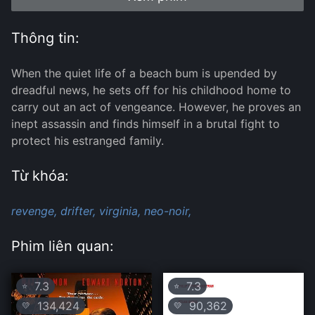
Thông tin:
When the quiet life of a beach bum is upended by
dreadful news, he sets off for his childhood home to
carry out an act of vengeance. However, he proves an
inept assassin and finds himself in a brutal fight to
protect his estranged family.
Từ khóa:
revenge,
drifter,
virginia,
neo-noir,
Phim liên quan:
7.3
7.3
⭐
⭐
134,424
90,362
💛
💛