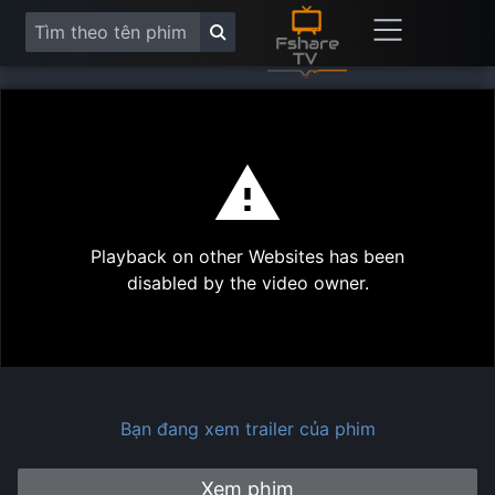
This
is
a
modal
Play
window.
Playback on other Websites has been
Vide
disabled by the video owner.
Bạn đang xem trailer của phim
Xem phim