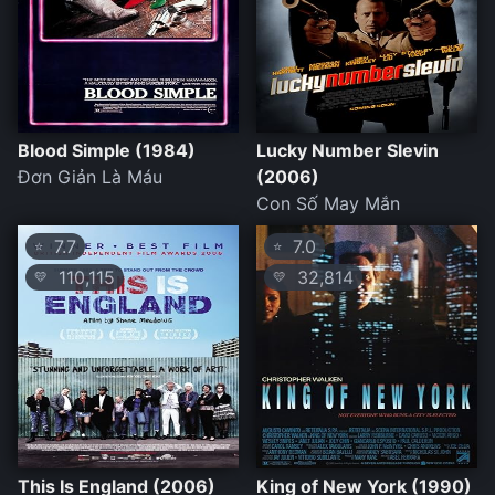
Blood Simple (1984)
Lucky Number Slevin
Đơn Giản Là Máu
(2006)
Con Số May Mắn
7.7
7.0
⭐
⭐
110,115
32,814
💛
💛
This Is England (2006)
King of New York (1990)