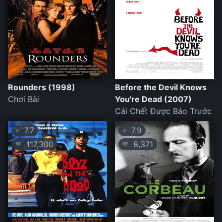
Rounders (1998)
Before the Devil Knows
Chơi Bài
You're Dead (2007)
Cái Chết Được Báo Trước
7.7
7.9
⭐
⭐
117,300
8,371
💛
💛