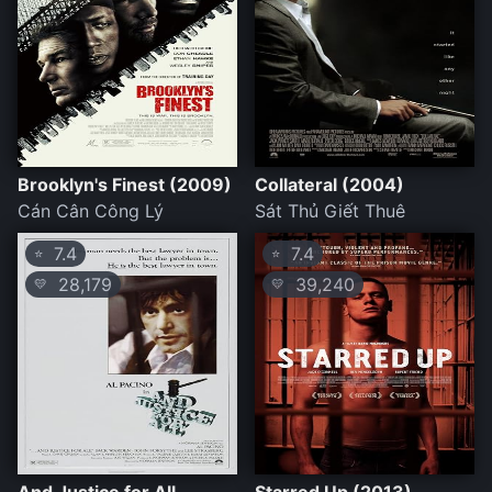
Brooklyn's Finest (2009)
Collateral (2004)
Cán Cân Công Lý
Sát Thủ Giết Thuê
7.4
7.4
⭐
⭐
28,179
39,240
💛
💛