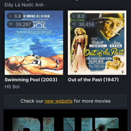
Đây Là Nước Anh
6.8
8.0
⭐
⭐
39,287
36,458
💛
💛
Swimming Pool (2003)
Out of the Past (1947)
Hồ Bơi
Check our
new website
for more movies