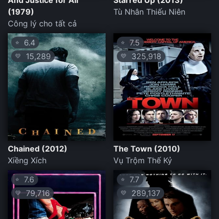
And Justice for All
Starred Up (2013)
(1979)
Tù Nhân Thiếu Niên
Công lý cho tất cả
6.4
7.5
⭐
⭐
15,289
325,918
💛
💛
Chained (2012)
The Town (2010)
Xiềng Xích
Vụ Trộm Thế Kỷ
7.6
7.7
⭐
⭐
79,716
289,137
💛
💛