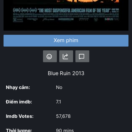
Xem phim
Blue Ruin
2013
Nhạy cảm:
No
Điểm imdb:
7.1
Imdb Votes:
57,678
Thời lượng:
90 mins