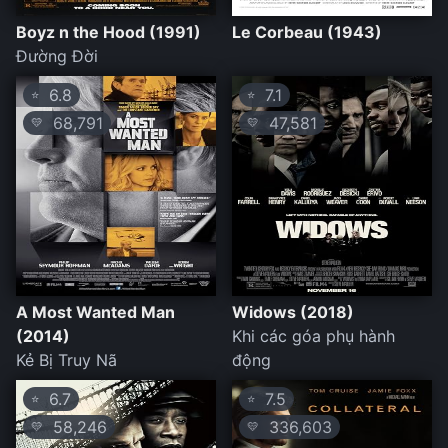
Boyz n the Hood (1991)
Le Corbeau (1943)
Đường Đời
6.8
7.1
⭐
⭐
68,791
47,581
💛
💛
A Most Wanted Man
Widows (2018)
(2014)
Khi các góa phụ hành
Kẻ Bị Truy Nã
động
6.7
7.5
⭐
⭐
58,246
336,603
💛
💛