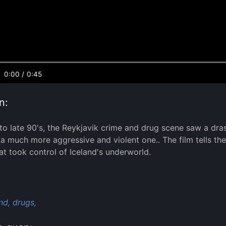
0:00
/
0:45
n:
 to late 90's, the Reykjavik crime and drug scene saw a dra
 a much more aggressive and violent one.. The film tells the
at took control of Iceland's underworld.
:
nd,
drugs,