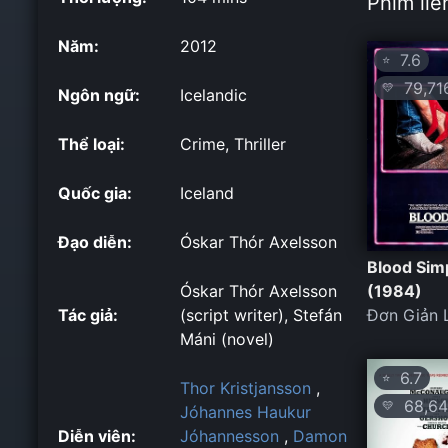
Phim liê
Năm:
2012
7.6
⭐
79,71
💛
Ngôn ngữ:
Icelandic
Thể loại:
Crime, Thriller
Quốc gia:
Iceland
Đạo diễn:
Óskar Thór Axelsson
Blood Sim
Óskar Thór Axelsson
(1984)
Tác giả:
(script writer), Stefán
Đơn Giản 
Máni (novel)
6.7
⭐
Thor Kristjansson
,
68,64
💛
Jóhannes Haukur
Diễn viên:
Jóhannesson
,
Damon