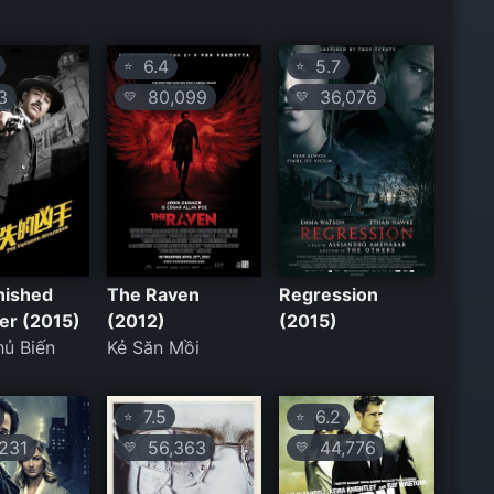
6.4
5.7
⭐
⭐
3
80,099
36,076
💛
💛
nished
The Raven
Regression
er (2015)
(2012)
(2015)
ủ Biến
Kẻ Săn Mồi
7.5
6.2
⭐
⭐
231
56,363
44,776
💛
💛