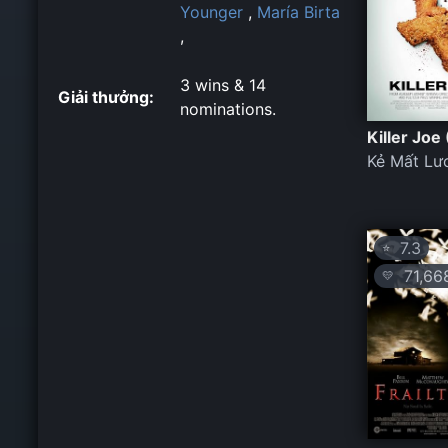
Younger
,
María Birta
,
3 wins & 14
Giải thưởng:
nominations.
Killer Joe
Kẻ Mất Lươ
7.3
⭐
71,66
💛