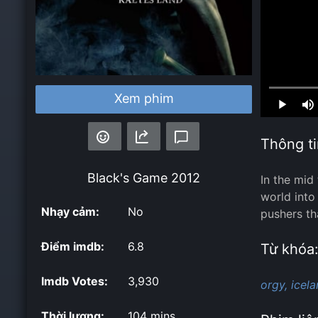
Loaded
:
Xem phim
0.00%
Thông ti
Black's Game
2012
In the mid
world into
Nhạy cảm:
No
pushers th
Điểm imdb:
6.8
Từ khóa
Imdb Votes:
3,930
orgy,
icela
Thời lượng:
104 mins