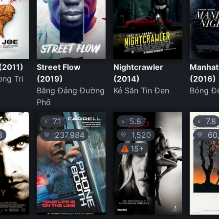
 (2011)
Street Flow
Nightcrawler
Manhat
ng Tri
(2019)
(2014)
(2016)
Băng Đảng Đường
Kẻ Săn Tin Đen
Bóng Đê
Phố
7.1
5.8
7.8
⭐
⭐
⭐
8
237,984
1,520
60,
💛
💛
💛
15+