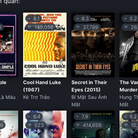
n quan:
8.1
6.3
5.2
⭐
⭐
⭐
6
149,056
37,799
26
💛
💛
💛
ple
Cool Hand Luke
Secret in Their
The Va
(1967)
Eyes (2015)
Murder
Là Máu
Kẻ Trơ Tráo
Bí Mật Sau Ánh
Hung Th
Mắt
Mất
6.4
7.9
6.2
⭐
⭐
⭐
0
623
414,658
10,
💛
💛
💛