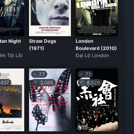
tan Night
Straw Dogs
London
(1971)
Boulevard (2010)
m Tội Lỗi
Đại Lộ London
7.7
7.1
⭐
⭐
437
3,066
8,520
💛
💛