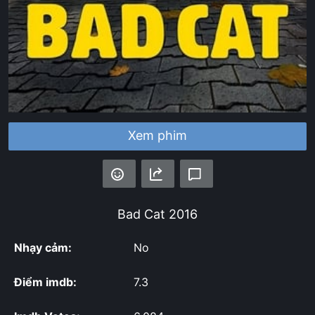
Xem phim
Bad Cat
2016
Nhạy cảm:
No
Điểm imdb:
7.3