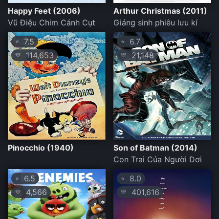
Happy Feet (2006)
Arthur Christmas (2011)
Vũ Điệu Chim Cánh Cụt
Giáng sinh phiêu lưu kí
7.5
6.7
⭐
⭐
114,653
21,148
💛
💛
Pinocchio (1940)
Son of Batman (2014)
Con Trai Của Người Dơi
6.5
8.0
⭐
⭐
4,566
401,616
💛
💛