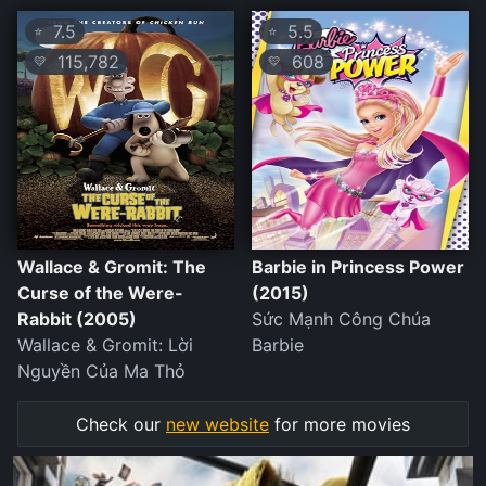
7.5
5.5
⭐
⭐
115,782
608
💛
💛
Wallace & Gromit: The
Barbie in Princess Power
Curse of the Were-
(2015)
Rabbit (2005)
Sức Mạnh Công Chúa
Wallace & Gromit: Lời
Barbie
Nguyền Của Ma Thỏ
Check our
new website
for more movies