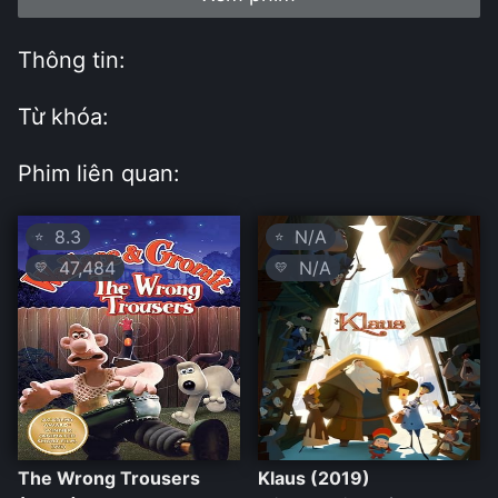
Thông tin:
Từ khóa:
Phim liên quan:
8.3
N/A
⭐
⭐
47,484
N/A
💛
💛
The Wrong Trousers
Klaus (2019)