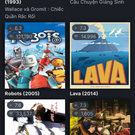
(1993)
Câu Chuyện Giáng Sinh
Wallace và Gromit : Chiếc
Quần Rắc Rối
6.3
7.3
⭐
⭐
121,190
14,996
💛
💛
Robots (2005)
Lava (2014)
7.6
7.3
⭐
⭐
33,537
1,605
💛
💛