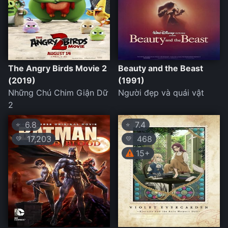
The Angry Birds Movie 2
Beauty and the Beast
(2019)
(1991)
Những Chú Chim Giận Dữ
Người đẹp và quái vật
2
6.8
7.4
⭐
⭐
17,203
468
💛
💛
15+