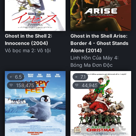
Ghost in the Shell 2:
Ghost in the Shell Arise:
Innocence (2004)
Border 4 - Ghost Stands
Vỏ bọc ma 2: Vô tội
Alone (2014)
Linh Hồn Của Máy 4:
Bóng Ma Đơn Độc
6.5
7.1
⭐
⭐
158,475
44,945
💛
💛