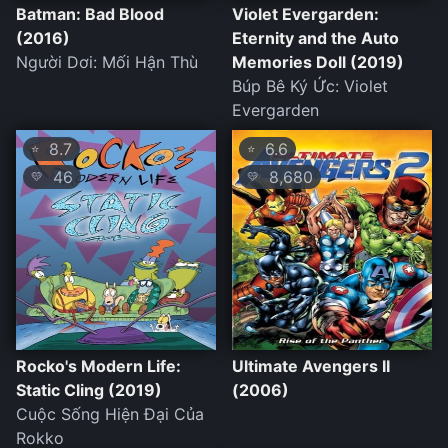
Batman: Bad Blood
Violet Evergarden:
(2016)
Eternity and the Auto
Người Dơi: Mối Hận Thù
Memories Doll (2019)
Búp Bê Ký Ức: Violet
Evergarden
8.7
6.6
⭐
⭐
46
8,680
💛
💛
Rocko's Modern Life:
Ultimate Avengers II
Static Cling (2019)
(2006)
Cuộc Sống Hiện Đại Của
Rokko