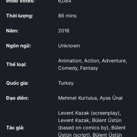
Imdb Votes:
6,084
Thời lượng:
86 mins
Năm:
2016
Ngôn ngữ:
Unknown
Animation, Action, Adventure,
Thể loại:
Comedy, Fantasy
Quốc gia:
Turkey
Đạo diễn:
Mehmet Kurtulus, Ayse Ünal
Levent Kazak (screenplay),
Levent Kazak, Bülent Üstün
Tác giả:
(based on comics by), Bülent
Üstün (script), Bülent Üstün