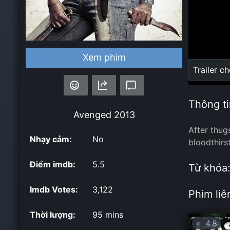
Xem phim
Loaded
:
Trailer c
0%
Thông ti
Avenged
2013
After thug
Nhạy cảm:
No
bloodthirs
Điểm imdb:
5.5
Từ khóa
Imdb Votes:
3,122
Phim liê
Thời lượng:
95 mins
4.8
⭐