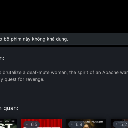
ho bộ phim này không khả dụng.
0:00
/
0:00
n:
s brutalize a deaf-mute woman, the spirit of an Apache warr
ty quest for revenge.
:
n quan:
6.5
6.9
5.2
⭐
⭐
⭐