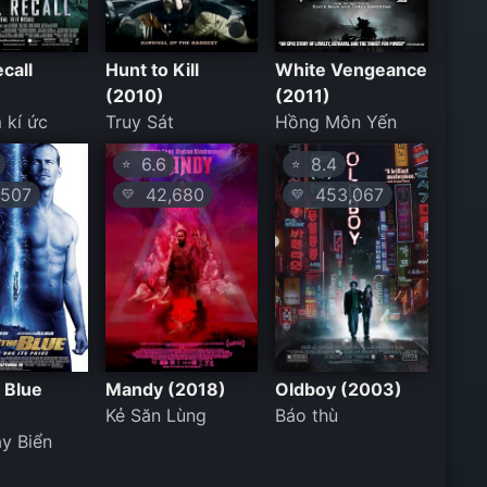
ecall
Hunt to Kill
White Vengeance
(2010)
(2011)
 kí ức
Truy Sát
Hồng Môn Yến
6.6
8.4
⭐
⭐
507
42,680
453,067
💛
💛
e Blue
Mandy (2018)
Oldboy (2003)
Kẻ Săn Lùng
Báo thù
y Biển