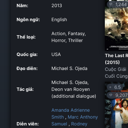
1,244
💛
Năm:
2013
Ngôn ngữ:
English
Action, Fantasy,
Thể loại:
Horror, Thriller
Quốc gia:
USA
The Last 
(2015)
Đạo diễn:
Michael S. Ojeda
Cuộc Giải
Cuối Cùng
Michael S. Ojeda,
6.5
⭐
Tác giả:
Deon van Rooyen
9,207
💛
(additional dialogue)
Amanda Adrienne
Smith
,
Marc Anthony
Diễn viên:
Samuel
,
Rodney