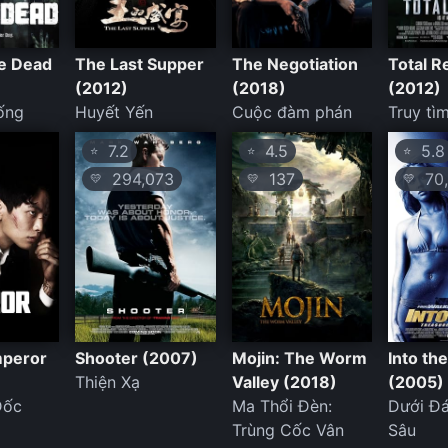
he Dead
The Last Supper
The Negotiation
Total R
(2012)
(2018)
(2012)
ống
Huyết Yến
Cuộc đàm phán
Truy tìm
7.2
4.5
5.8
⭐
⭐
⭐
294,073
137
70,
💛
💛
💛
mperor
Shooter (2007)
Mojin: The Worm
Into th
Thiện Xạ
Valley (2018)
(2005)
Đốc
Ma Thổi Đèn:
Dưới Đá
Trùng Cốc Vân
Sâu