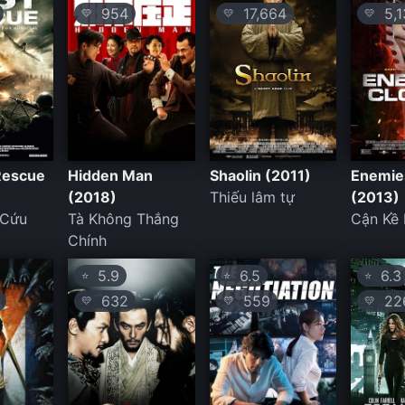
954
17,664
5,1
💛
💛
💛
Rescue
Hidden Man
Shaolin (2011)
Enemie
(2018)
Thiếu lâm tự
(2013)
 Cứu
Tà Không Thắng
Cận Kề 
Chính
5.9
6.5
6.3
⭐
⭐
⭐
632
559
226
💛
💛
💛