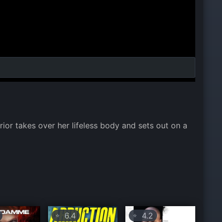
ior takes over her lifeless body and sets out on a
6.4
4.2
⭐
⭐