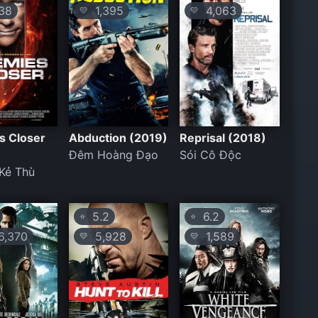
38
1,395
4,063
💛
💛
s Closer
Abduction (2019)
Reprisal (2018)
Đêm Hoàng Đạo
Sói Cô Độc
Kẻ Thù
5.2
6.2
⭐
⭐
,370
5,928
1,589
💛
💛