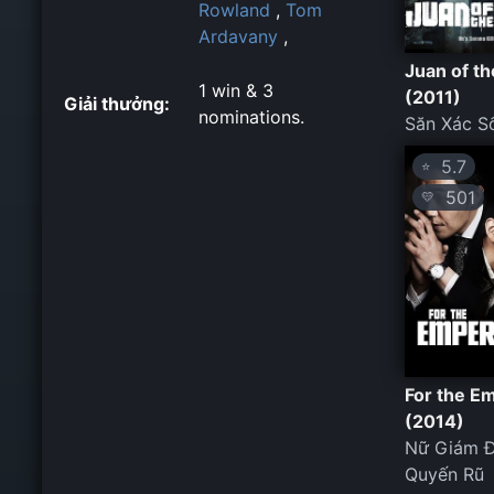
Rowland
,
Tom
Ardavany
,
Juan of t
1 win & 3
(2011)
Giải thưởng:
nominations.
Săn Xác S
5.7
⭐
501
💛
For the E
(2014)
Nữ Giám 
Quyến Rũ