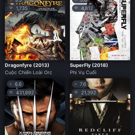
1,735
4,812
💛
💛
Dragonfyre (2013)
SuperFly (2018)
Cuộc Chiến Loài Orc
Phi Vụ Cuối
6.6
7.6
⭐
⭐
431,892
21,392
💛
💛