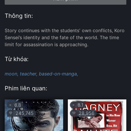
Thông tin:
Story continues with the students' own conflicts, Koro
Sensei’s identity and the fate of the world. The time
limit for assassination is approaching.
Từ khóa:
moon,
teacher,
based-on-manga,
Phim liên quan:
6.8
8.1
⭐
⭐
245,745
28,956
💛
💛