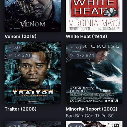
Venom (2018)
White Heat (1949)
7.0
7.6
⭐
⭐
54,520
472,824
💛
💛
Traitor (2008)
Minority Report (2002)
Bản Báo Cáo Thiếu Số
3.5
5.0
⭐
⭐