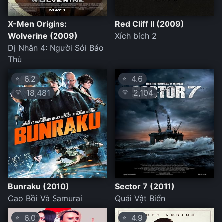
X-Men Origins:
Red Cliff II (2009)
Wolverine (2009)
Xích bích 2
Dị Nhân 4: Người Sói Báo
Thù
6.2
4.6
⭐
⭐
18,481
2,104
💛
💛
Bunraku (2010)
Sector 7 (2011)
Cao Bồi Và Samurai
Quái Vật Biển
6.0
4.9
⭐
⭐