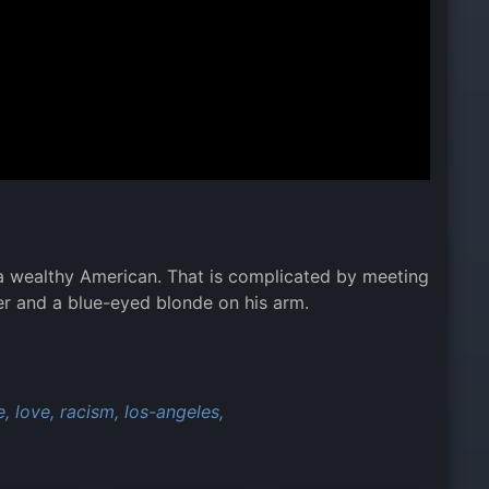
a wealthy American. That is complicated by meeting
eer and a blue-eyed blonde on his arm.
e,
love,
racism,
los-angeles,