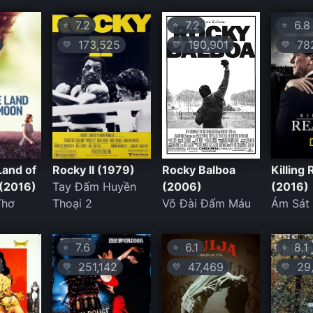
7.2
7.2
6.8
⭐
⭐
⭐
173,525
190,901
78
💛
💛
💛
Land of
Rocky II (1979)
Rocky Balboa
Killing
(2016)
Tay Đấm Huyền
(2006)
(2016)
Thơ
Thoại 2
Võ Đài Đẩm Máu
Ám Sát
7.6
6.1
8.1
⭐
⭐
⭐
251,142
47,469
29,
💛
💛
💛