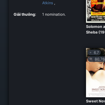
Atkins
,
Giải thưởng:
1 nomination.
Solomon 
Sheba (19
6.7
⭐
80,76
💛
Sweet No