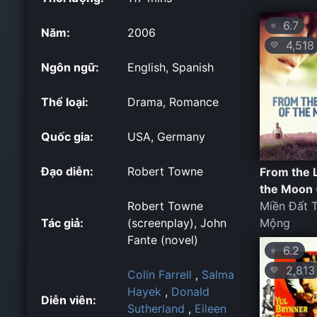
6.7
⭐
Năm:
2006
4,518
💛
Ngôn ngữ:
English, Spanish
Thể loại:
Drama, Romance
Quốc gia:
USA, Germany
Đạo diễn:
Robert Towne
From the 
the Moon 
Robert Towne
Miền Đất 
Tác giả:
(screenplay), John
Mộng
Fante (novel)
6.2
⭐
2,813
💛
Colin Farrell
,
Salma
Hayek
,
Donald
Diễn viên:
Sutherland
,
Eileen