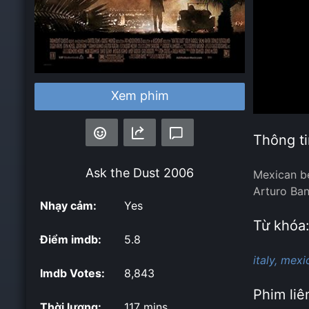
Xem phim
Thông ti
Ask the Dust
2006
Mexican be
Arturo Ban
Nhạy cảm:
Yes
Từ khóa
Điểm imdb:
5.8
italy,
mexi
Imdb Votes:
8,843
Phim liê
Thời lượng:
117 mins