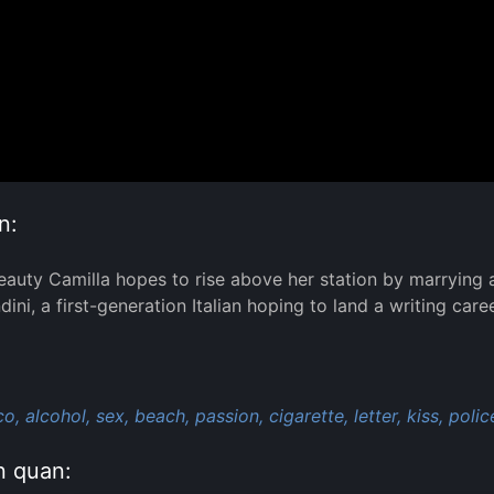
n:
auty Camilla hopes to rise above her station by marrying 
dini, a first-generation Italian hoping to land a writing car
:
co,
alcohol,
sex,
beach,
passion,
cigarette,
letter,
kiss,
polic
n quan: