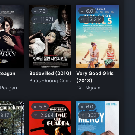
7.3
6.0
⭐
⭐
2
11,871
13,314
💛
💛
 Reagan
Bedevilled (2010)
Very Good Girls
Bước Đường Cùng
(2013)
 Reagan
Gái Ngoan
5.6
6.0
⭐
⭐
947
2,984
862
💛
💛