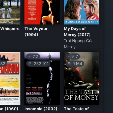
& Whispers
The Voyeur
My Days of
(1994)
Mercy (2017)
Trái Ngang Của
Mercy
7.2
5.7
⭐
⭐
32
252,011
1,164
💛
💛
on (1960)
Insomnia (2002)
The Taste of