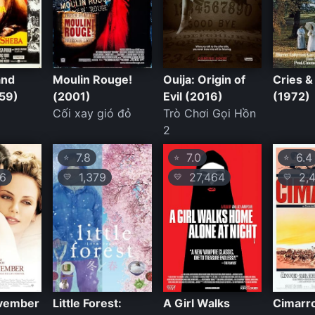
and
Moulin Rouge!
Ouija: Origin of
Cries 
59)
(2001)
Evil (2016)
(1972)
Cối xay gió đỏ
Trò Chơi Gọi Hồn
2
7.8
7.0
6.4
⭐
⭐
⭐
6
1,379
27,464
2,4
💛
💛
💛
vember
Little Forest:
A Girl Walks
Cimarr