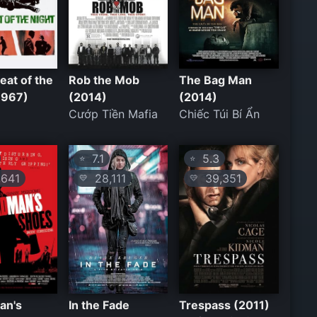
Heat of the
Rob the Mob
The Bag Man
1967)
(2014)
(2014)
Cướp Tiền Mafia
Chiếc Túi Bí Ẩn
7.1
5.3
⭐
⭐
641
28,111
39,351
💛
💛
an's
In the Fade
Trespass (2011)