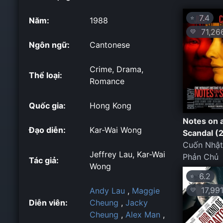
7.4
⭐
Năm:
1988
71,26
💛
Ngôn ngữ:
Cantonese
Crime, Drama,
Thể loại:
Romance
Quốc gia:
Hong Kong
Notes on 
Đạo diễn:
Kar-Wai Wong
Scandal (
Cuốn Nhật
Jeffrey Lau, Kar-Wai
Phản Chủ
Tác giả:
Wong
6.2
⭐
17,99
Andy Lau
,
Maggie
💛
Diễn viên:
Cheung
,
Jacky
Cheung
,
Alex Man
,