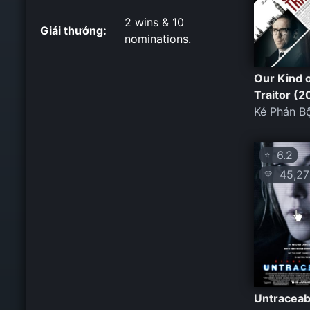
2 wins & 10
Giải thưởng:
nominations.
Our Kind 
Traitor (2
Kẻ Phản Bộ
6.2
⭐
45,27
💛
Untraceab