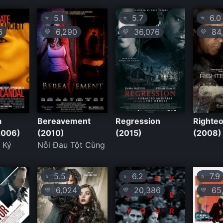
5.1
5.7
6.0
⭐
⭐
⭐
6
6,290
36,076
84,
💛
💛
💛
a
Bereavement
Regression
Righteo
2006)
(2010)
(2015)
(2008)
 Ký
Nỗi Đau Tột Cùng
5.5
6.2
7.9
⭐
⭐
⭐
1
6,024
20,386
65,
💛
💛
💛