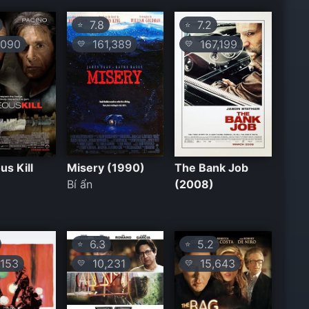
7.8
7.2
⭐
⭐
090
161,389
167,199
💛
💛
us Kill
Misery (1990)
The Bank Job
Bí ẩn
(2008)
6.3
5.2
⭐
⭐
153
10,231
15,643
💛
💛