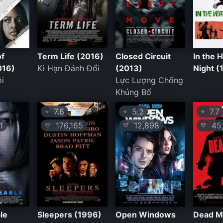
of
Term Life (2016)
Closed Circuit
In the 
016)
Kì Hạn Đánh Đổi
(2013)
Night (
i
Lực Lượng Chống
Khủng Bố
7.6
5.2
7.7
⭐
⭐
⭐
1
176,165
12,898
45,
💛
💛
💛
le
Sleepers (1996)
Open Windows
Dead M