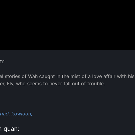
n:
el stories of Wah caught in the mist of a love affair with hi
er, Fly, who seems to never fall out of trouble.
:
triad,
kowloon,
n quan: