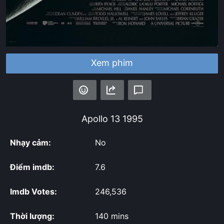
Xem phim
Apollo 13
1995
Nhạy cảm:
No
Điểm imdb:
7.6
Imdb Votes:
246,536
Thời lượng:
140 mins