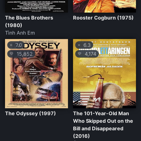
The Blues Brothers
Rooster Cogburn (1975)
(1980)
Tình Anh Em
7.0
6.3
⭐
⭐
15,852
4,174
💛
💛
The Odyssey (1997)
The 101-Year-Old Man
Who Skipped Out on the
Bill and Disappeared
(2016)