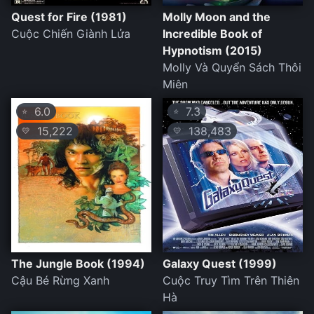
Quest for Fire (1981)
Molly Moon and the
Cuộc Chiến Giành Lửa
Incredible Book of
Hypnotism (2015)
Molly Và Quyển Sách Thôi
Miên
6.0
7.3
⭐
⭐
15,222
138,483
💛
💛
The Jungle Book (1994)
Galaxy Quest (1999)
Cậu Bé Rừng Xanh
Cuộc Truy Tìm Trên Thiên
Hà