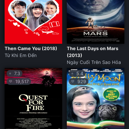
Then Came You (2018)
The Last Days on Mars
Từ Khi Em Đến
(2013)
Ngày Cuối Trên Sao Hỏa
7.3
5.4
⭐
⭐
19,517
929
💛
💛