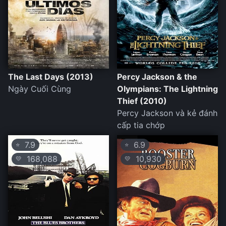
The Last Days (2013)
Percy Jackson & the
Ngày Cuối Cùng
Olympians: The Lightning
Thief (2010)
Percy Jackson và kẻ đánh
cấp tia chớp
7.9
6.9
⭐
⭐
168,088
10,930
💛
💛