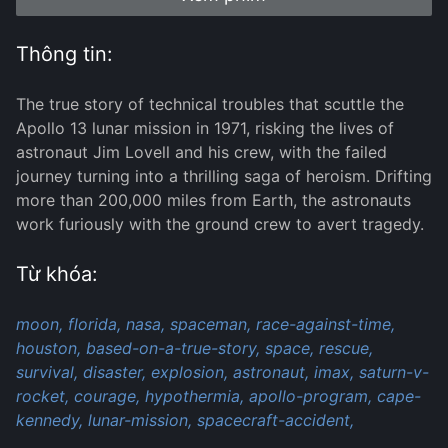
Thông tin:
The true story of technical troubles that scuttle the
Apollo 13 lunar mission in 1971, risking the lives of
astronaut Jim Lovell and his crew, with the failed
journey turning into a thrilling saga of heroism. Drifting
more than 200,000 miles from Earth, the astronauts
work furiously with the ground crew to avert tragedy.
Từ khóa:
moon,
florida,
nasa,
spaceman,
race-against-time,
houston,
based-on-a-true-story,
space,
rescue,
survival,
disaster,
explosion,
astronaut,
imax,
saturn-v-
rocket,
courage,
hypothermia,
apollo-program,
cape-
kennedy,
lunar-mission,
spacecraft-accident,