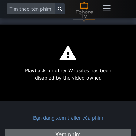
This
is
a
modal
Play
window.
Playback on other Websites has been
Vide
disabled by the video owner.
Bạn đang xem trailer của phim
Xem phim