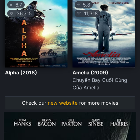
6.7
5.8
⭐
⭐
36,715
11,318
💛
💛
Alpha (2018)
Amelia (2009)
Chuyến Bay Cuối Cùng
Của Amelia
Check our
new website
for more movies