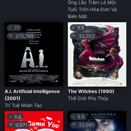
Ông Lão Trăm Lẻ Một
Tuổi Trốn Hóa Đơn Và
Biến Mất
7.1
6.8
⭐
⭐
275,768
33,203
💛
💛
A.I. Artificial Intelligence
The Witches (1990)
(2001)
Thế Giới Phù Thủy
Trí Tuệ Nhân Tạo
6.9
5.5
⭐
⭐
2,571
33,091
💛
💛