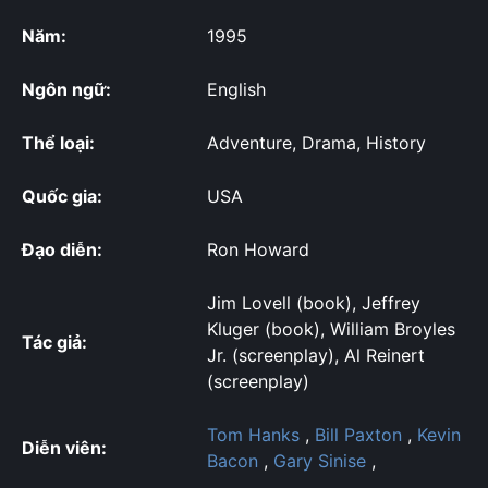
Năm:
1995
Ngôn ngữ:
English
Thể loại:
Adventure, Drama, History
Quốc gia:
USA
Đạo diễn:
Ron Howard
Jim Lovell (book), Jeffrey
Kluger (book), William Broyles
Tác giả:
Jr. (screenplay), Al Reinert
(screenplay)
Tom Hanks
,
Bill Paxton
,
Kevin
Diễn viên:
Bacon
,
Gary Sinise
,