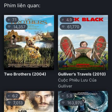
Phim liên quan:
7.1
4.9
⭐
⭐
14,357
61,770
💛
💛
Two Brothers (2004)
Gulliver's Travels (2010)
Cuộc Phiêu Lưu Của
Gulliver
6.2
5.9
⭐
⭐
7,013
163,970
💛
💛