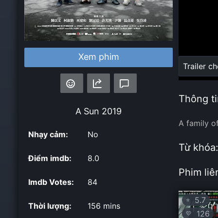
Xem phim
Loaded
:
Trailer c
0%
Thông ti
A Sun
2019
A family o
Nhạy cảm:
No
Từ khóa
Điểm imdb:
8.0
Phim liê
Imdb Votes:
84
5.7
⭐
Thời lượng:
156 mins
126
💛