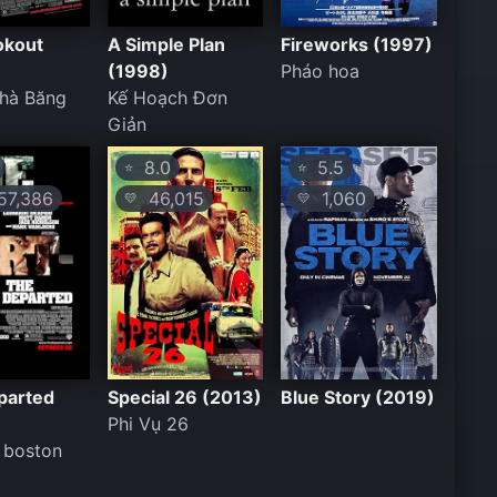
okout
A Simple Plan
Fireworks (1997)
(1998)
Pháo hoa
hà Băng
Kế Hoạch Đơn
Giản
8.0
5.5
⭐
⭐
57,386
46,015
1,060
💛
💛
parted
Special 26 (2013)
Blue Story (2019)
Phi Vụ 26
 boston