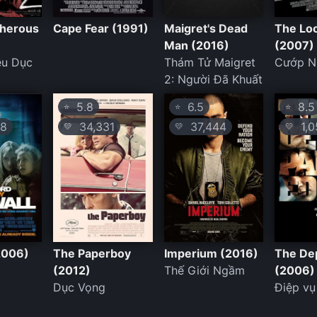
cherous
Cape Fear (1991)
Maigret's Dead
The Lo
Man (2016)
(2007)
ều Dục
Thám Tử Maigret
Cướp N
2: Người Đã Khuất
5.8
6.5
8.5
⭐
⭐
⭐
8
34,331
37,444
1,0
💛
💛
💛
(2006)
The Paperboy
Imperium (2016)
The De
(2012)
Thế Giới Ngầm
(2006)
Dục Vọng
Điệp vụ