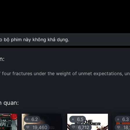
ho bộ phim này không khả dụng.
0:00
/
0:00
n:
f four fractures under the weight of unmet expectations, 
:
n quan:
6.2
6.5
6.3
⭐
⭐
⭐
19,460
6,712
18,
💛
💛
💛