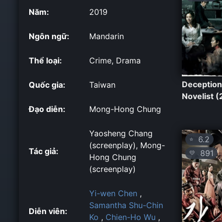
Năm:
2019
Ngôn ngữ:
Mandarin
Thể loại:
Crime, Drama
Deception
Quốc gia:
Taiwan
Novelist 
Đạo diễn:
Mong-Hong Chung
Yaosheng Chang
6.2
⭐
(screenplay), Mong-
Tác giả:
891
💛
Hong Chung
(screenplay)
Yi-wen Chen
,
Samantha Shu-Chin
Diễn viên:
Ko
,
Chien-Ho Wu
,