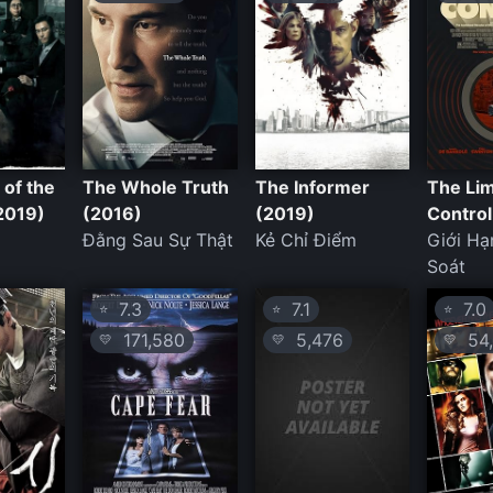
 of the
The Whole Truth
The Informer
The Lim
(2019)
(2016)
(2019)
Contro
Đằng Sau Sự Thật
Kẻ Chỉ Điểm
Giới Hạ
Soát
7.3
7.1
7.0
⭐
⭐
⭐
171,580
5,476
54,
💛
💛
💛