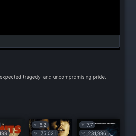
unexpected tragedy, and uncompromising pride.
6.2
7.7
⭐
⭐
199
75,021
231,996
💛
💛