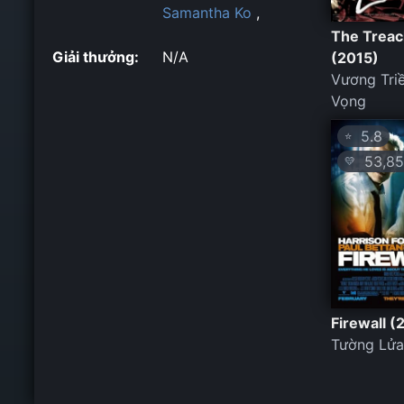
Samantha Ko
,
The Trea
Giải thưởng:
N/A
(2015)
Vương Tri
Vọng
5.8
⭐
53,85
💛
Firewall 
Tường Lửa