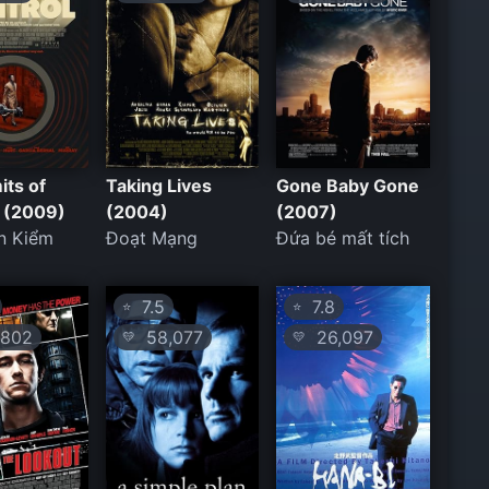
its of
Taking Lives
Gone Baby Gone
l (2009)
(2004)
(2007)
n Kiểm
Đoạt Mạng
Đứa bé mất tích
7.5
7.8
⭐
⭐
802
58,077
26,097
💛
💛