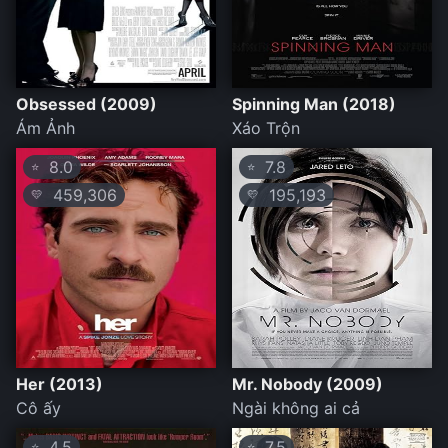
Obsessed (2009)
Spinning Man (2018)
Ám Ảnh
Xáo Trộn
8.0
7.8
⭐
⭐
459,306
195,193
💛
💛
Her (2013)
Mr. Nobody (2009)
Cô ấy
Ngài không ai cả
4.5
7.5
⭐
⭐