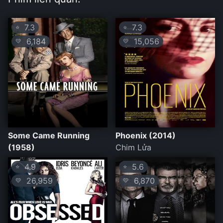
7.3
7.3
⭐
⭐
6,184
15,056
💛
💛
Some Came Running
Phoenix (2014)
(1958)
Chim Lửa
4.9
5.6
⭐
⭐
26,959
6,870
💛
💛