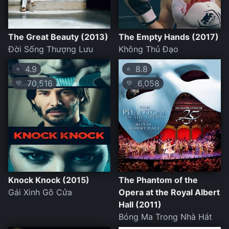
The Great Beauty (2013)
The Empty Hands (2017)
Đời Sống Thượng Lưu
Không Thủ Đạo
4.9
8.8
⭐
⭐
70,516
6,058
💛
💛
Knock Knock (2015)
The Phantom of the
Gái Xinh Gõ Cửa
Opera at the Royal Albert
Hall (2011)
Bóng Ma Trong Nhà Hát