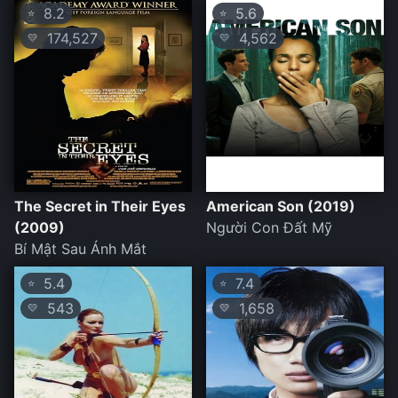
8.2
5.6
⭐
⭐
174,527
4,562
💛
💛
The Secret in Their Eyes
American Son (2019)
(2009)
Người Con Đất Mỹ
Bí Mật Sau Ánh Mắt
5.4
7.4
⭐
⭐
543
1,658
💛
💛