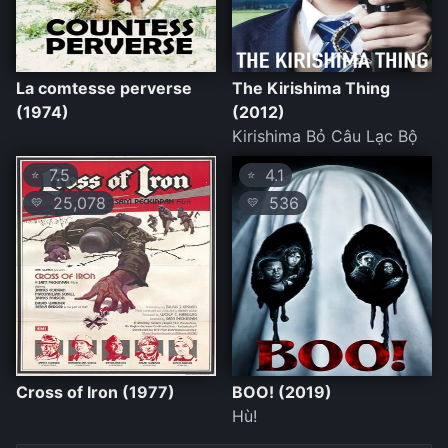
La comtesse perverse
The Kirishima Thing
(1974)
(2012)
Kirishima Bỏ Câu Lạc Bộ
7.5
4.1
⭐
⭐
25,078
536
💛
💛
Cross of Iron (1977)
BOO! (2019)
Hù!