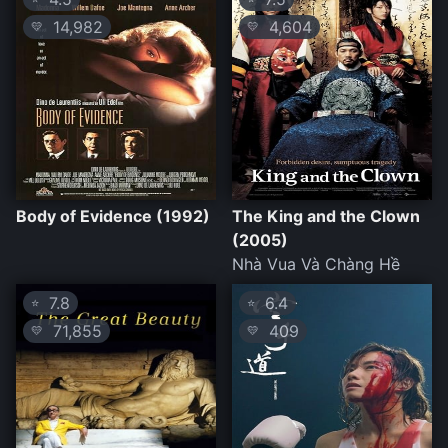
14,982
4,604
💛
💛
Body of Evidence (1992)
The King and the Clown
(2005)
Nhà Vua Và Chàng Hề
7.8
6.4
⭐
⭐
71,855
409
💛
💛