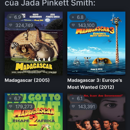
của Jada Pinkett Smith:
6.9
6.8
⭐
⭐
324,749
143,100
💛
💛
Madagascar (2005)
Madagascar 3: Europe's
Most Wanted (2012)
6.7
6.1
⭐
⭐
179,273
143,391
💛
💛