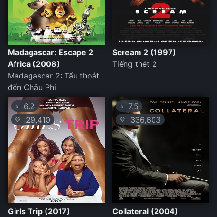
Madagascar: Escape 2
Scream 2 (1997)
Africa (2008)
Tiếng thét 2
Madagascar 2: Tẩu thoát
đến Châu Phi
6.2
7.5
⭐
⭐
29,410
336,603
💛
💛
Girls Trip (2017)
Collateral (2004)