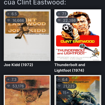
của Clint Eastwood:
6.5
7.1
⭐
⭐
16,666
22,386
💛
💛
Joe Kidd (1972)
Thunderbolt and
Lightfoot (1974)
7.3
6.4
⭐
⭐
53,176
21,225
💛
💛
15+