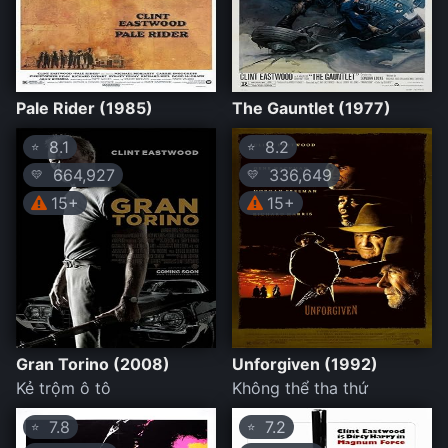
Pale Rider (1985)
The Gauntlet (1977)
8.1
8.2
⭐
⭐
664,927
336,649
💛
💛
15+
15+
Gran Torino (2008)
Unforgiven (1992)
Kẻ trộm ô tô
Không thể tha thứ
7.8
7.2
⭐
⭐