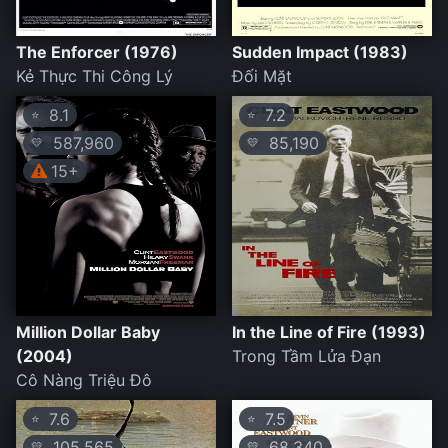
The Enforcer (1976)
Sudden Impact (1983)
Kẻ Thực Thi Công Lý
Đối Mặt
8.1
7.2
⭐
⭐
587,960
85,190
💛
💛
15+
Million Dollar Baby
In the Line of Fire (1993)
(2004)
Trong Tầm Lửa Đạn
Cô Nàng Triệu Đô
7.6
7.5
⭐
⭐
105,565
68,340
💛
💛