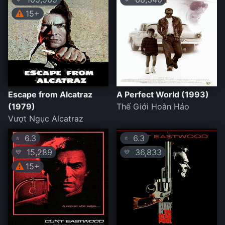
15+
Escape from Alcatraz
A Perfect World (1993)
(1979)
Thế Giới Hoàn Hảo
Vượt Ngục Alcatraz
6.3
6.3
⭐
⭐
15,289
36,833
💛
💛
15+