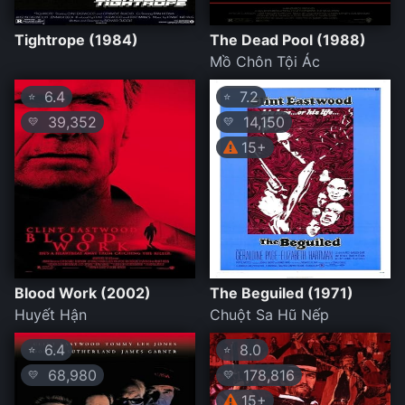
Tightrope (1984)
The Dead Pool (1988)
Mồ Chôn Tội Ác
6.4
7.2
⭐
⭐
39,352
14,150
💛
💛
15+
Blood Work (2002)
The Beguiled (1971)
Huyết Hận
Chuột Sa Hũ Nếp
6.4
8.0
⭐
⭐
68,980
178,816
💛
💛
15+