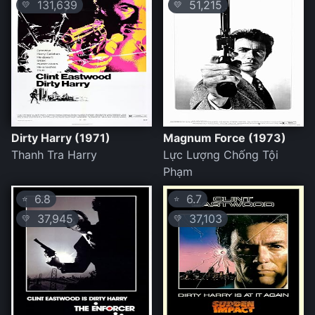
131,639
51,215
💛
💛
Dirty Harry (1971)
Magnum Force (1973)
Thanh Tra Harry
Lực Lượng Chống Tội
Phạm
6.8
6.7
⭐
⭐
37,945
37,103
💛
💛