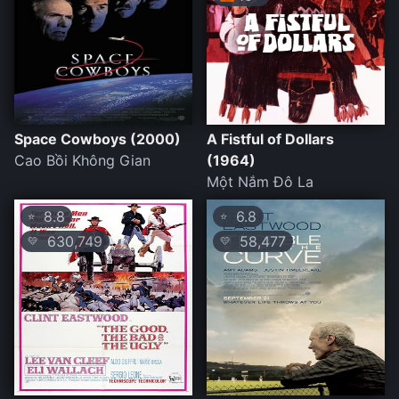
Space Cowboys (2000)
A Fistful of Dollars
Cao Bồi Không Gian
(1964)
Một Nắm Đô La
8.8
6.8
⭐
⭐
630,749
58,477
💛
💛