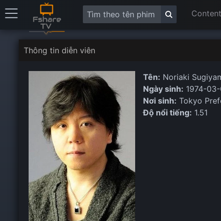
Content
Thông tin diễn viên
Tên:
Noriaki Sugiya
Ngày sinh:
1974-03-
Nơi sinh:
Tokyo Pref
Độ nổi tiếng:
1.51