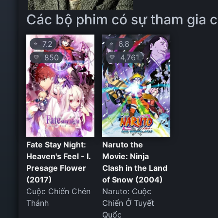
Các bộ phim có sự tham gia c
7.2
6.8
⭐
⭐
850
4,761
💛
💛
Fate Stay Night:
Naruto the
Heaven's Feel - I.
Movie: Ninja
Presage Flower
Clash in the Land
(2017)
of Snow (2004)
Cuộc Chiến Chén
Naruto: Cuộc
Thánh
Chiến Ở Tuyết
Quốc