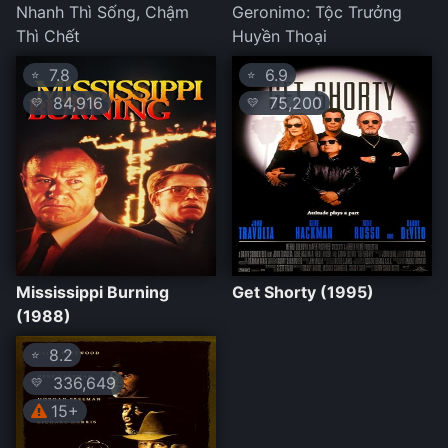
Nhanh Thì Sống, Chậm
Geronimo: Tộc Trưởng
Thì Chết
Huyền Thoại
7.8
6.9
⭐
⭐
84,916
75,200
💛
💛
Mississippi Burning
Get Shorty (1995)
(1988)
8.2
⭐
336,649
💛
15+