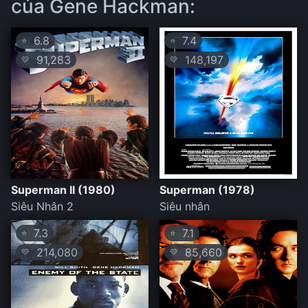
của Gene Hackman:
6.8
7.4
⭐
⭐
91,283
148,197
💛
💛
Superman II (1980)
Superman (1978)
Siêu Nhân 2
Siêu nhân
7.3
7.1
⭐
⭐
214,080
85,660
💛
💛