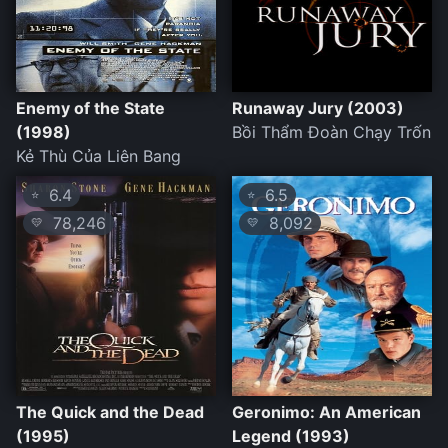
Enemy of the State
Runaway Jury (2003)
(1998)
Bồi Thẩm Đoàn Chạy Trốn
Kẻ Thù Của Liên Bang
6.4
6.5
⭐
⭐
78,246
8,092
💛
💛
The Quick and the Dead
Geronimo: An American
(1995)
Legend (1993)