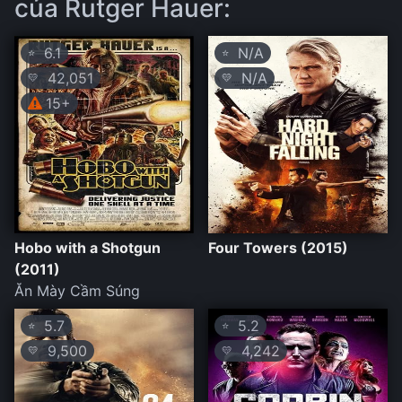
của Rutger Hauer:
6.1
N/A
⭐
⭐
42,051
N/A
💛
💛
15+
Hobo with a Shotgun
Four Towers (2015)
(2011)
Ăn Mày Cầm Súng
5.7
5.2
⭐
⭐
9,500
4,242
💛
💛