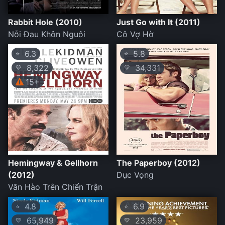
Rabbit Hole (2010)
Just Go with It (2011)
Nỗi Đau Khôn Nguôi
Cô Vợ Hờ
6.3
5.8
⭐
⭐
8,322
34,331
💛
💛
15+
Hemingway & Gellhorn
The Paperboy (2012)
(2012)
Dục Vọng
Văn Hào Trên Chiến Trận
4.8
6.9
⭐
⭐
65,949
23,959
💛
💛