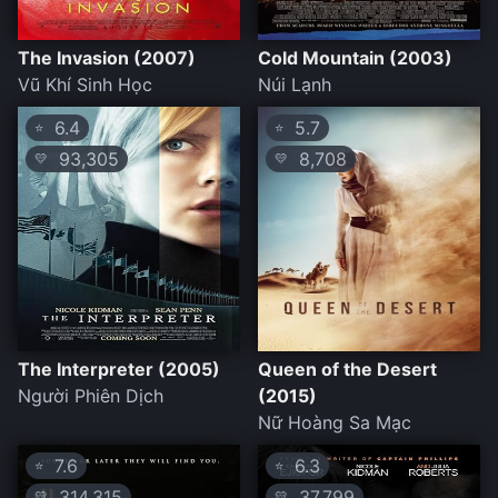
The Invasion (2007)
Cold Mountain (2003)
Vũ Khí Sinh Học
Núi Lạnh
6.4
5.7
⭐
⭐
93,305
8,708
💛
💛
The Interpreter (2005)
Queen of the Desert
Người Phiên Dịch
(2015)
Nữ Hoàng Sa Mạc
7.6
6.3
⭐
⭐
314,315
37,799
💛
💛