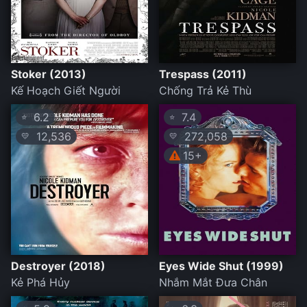
Stoker (2013)
Trespass (2011)
Kế Hoạch Giết Người
Chống Trả Kẻ Thù
6.2
7.4
⭐
⭐
12,536
272,058
💛
💛
15+
Destroyer (2018)
Eyes Wide Shut (1999)
Kẻ Phá Hủy
Nhắm Mắt Đưa Chân