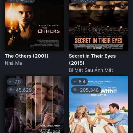
The Others (2001)
Secret in Their Eyes
Nhà Ma
(2015)
Bí Mật Sau Ánh Mắt
7.0
6.4
⭐
⭐
45,629
205,348
💛
💛