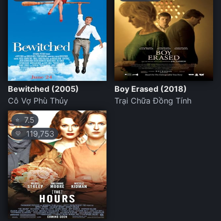
Bewitched (2005)
Boy Erased (2018)
Cô Vợ Phù Thủy
Trại Chữa Đồng Tính
7.5
⭐
119,753
💛