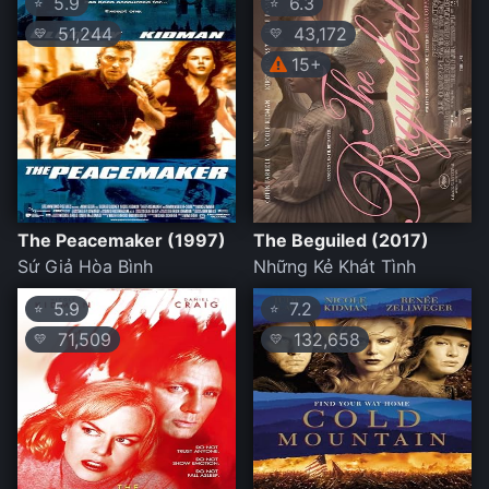
5.9
6.3
⭐
⭐
51,244
43,172
💛
💛
15+
The Peacemaker (1997)
The Beguiled (2017)
Sứ Giả Hòa Bình
Những Kẻ Khát Tình
5.9
7.2
⭐
⭐
71,509
132,658
💛
💛