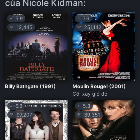
của Nicole Kidman:
5.9
7.6
⭐
⭐
12,445
251,142
💛
💛
Billy Bathgate (1991)
Moulin Rouge! (2001)
Cối xay gió đỏ
6.8
5.3
⭐
⭐
97,207
39,351
💛
💛