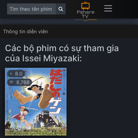
Thông tin diễn viên
Các bộ phim có sự tham gia
của Issei Miyazaki:
8.0
⭐
8,766
💛