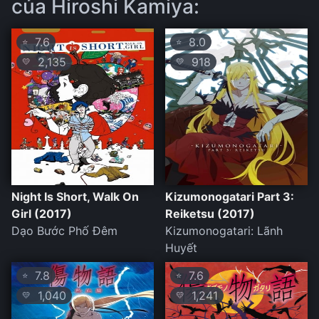
của Hiroshi Kamiya:
7.6
8.0
⭐
⭐
2,135
918
💛
💛
Night Is Short, Walk On
Kizumonogatari Part 3:
Girl (2017)
Reiketsu (2017)
Dạo Bước Phố Đêm
Kizumonogatari: Lãnh
Huyết
7.8
7.6
⭐
⭐
1,040
1,241
💛
💛