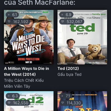
của Seth MacFarlane:
6.1
6.9
⭐
⭐
162,592
532,067
💛
💛
A Million Ways to Die in
Ted (2012)
the West (2014)
Gấu bựa Ted
Triệu Cách Chết Kiểu
Miền Viễn Tây
6.3
7.1
⭐
⭐
162,550
114,330
💛
💛