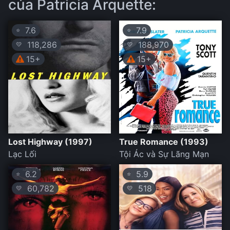
của Patricia Arquette:
7.6
7.9
⭐
⭐
118,286
188,970
💛
💛
15+
15+
Lost Highway (1997)
True Romance (1993)
Lạc Lối
Tội Ác và Sự Lãng Mạn
6.2
5.9
⭐
⭐
60,782
518
💛
💛