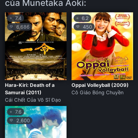
của Munetaka Aoki:
7.4
6.2
⭐
⭐
6,686
450
💛
💛
Hara-Kiri: Death of a
Oppai Volleyball (2009)
Samurai (2011)
Cô Giáo Bóng Chuyền
Cái Chết Của Võ Sĩ Đạo
7.6
⭐
2,600
💛