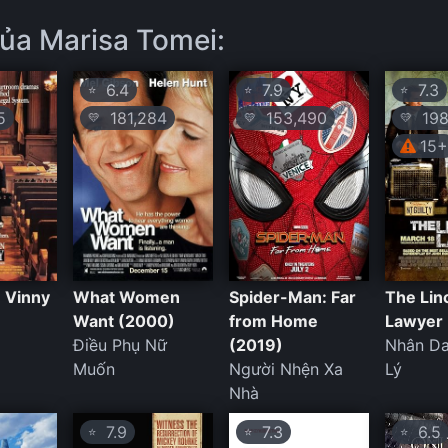
ủa Marisa Tomei:
6.4
7.9
7.3
⭐
⭐
⭐
5
181,284
153,490
198
💛
💛
💛
15
 Vinny
What Women
Spider-Man: Far
The Lin
Want (2000)
from Home
Lawyer 
Điều Phụ Nữ
(2019)
Nhân D
Muốn
Người Nhện Xa
Lý
Nhà
7.9
7.3
6.5
⭐
⭐
⭐