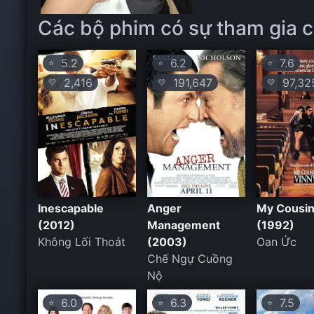
Các bộ phim có sự tham gia c
5.2
6.2
7.6
⭐
⭐
⭐
2,416
191,647
97,32
💛
💛
💛
Inescapable
Anger
My Cousin
(2012)
Management
(1992)
Không Lối Thoát
(2003)
Oan Ức
Chế Ngự Cuồng
Nộ
6.0
6.3
7.5
⭐
⭐
⭐