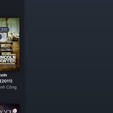
,511
+
coln
(2011)
anh Công