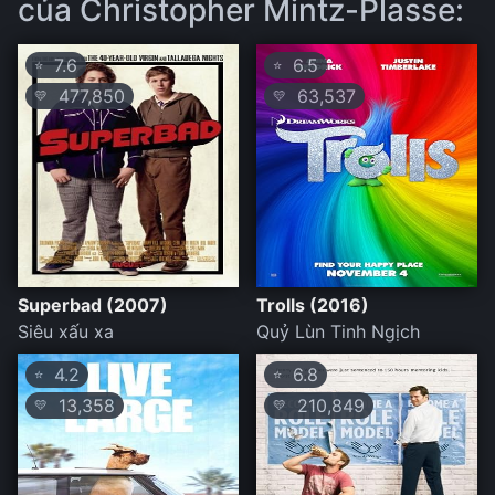
của Christopher Mintz-Plasse:
7.6
6.5
⭐
⭐
477,850
63,537
💛
💛
Superbad (2007)
Trolls (2016)
Siêu xấu xa
Quỷ Lùn Tinh Ngịch
4.2
6.8
⭐
⭐
13,358
210,849
💛
💛