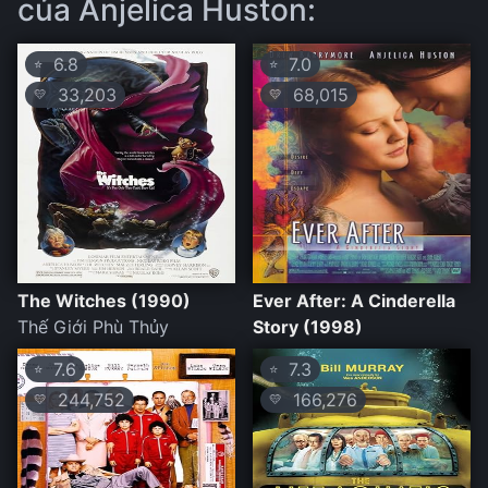
của Anjelica Huston:
6.8
7.0
⭐
⭐
33,203
68,015
💛
💛
The Witches (1990)
Ever After: A Cinderella
Thế Giới Phù Thủy
Story (1998)
7.6
7.3
⭐
⭐
244,752
166,276
💛
💛