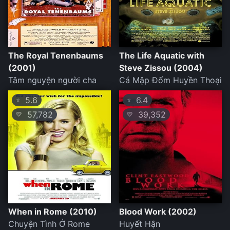
The Royal Tenenbaums
The Life Aquatic with
(2001)
Steve Zissou (2004)
Tâm nguyện người cha
Cá Mập Đốm Huyền Thoại
5.6
6.4
⭐
⭐
57,782
39,352
💛
💛
When in Rome (2010)
Blood Work (2002)
Chuyện Tình Ở Rome
Huyết Hận